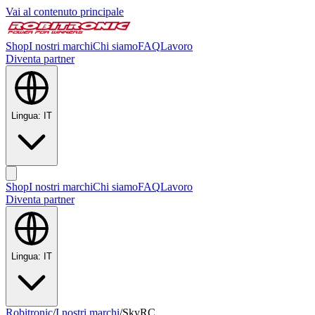
Vai al contenuto principale
Shop
I nostri marchi
Chi siamo
FAQ
Lavoro
Diventa partner
Lingua
:
IT
Shop
I nostri marchi
Chi siamo
FAQ
Lavoro
Diventa partner
Lingua
:
IT
Robitronic
/
I nostri marchi
/
SkyRC