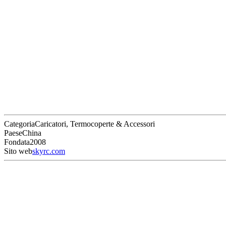
Categoria
Caricatori, Termocoperte & Accessori
Paese
China
Fondata
2008
Sito web
skyrc.com