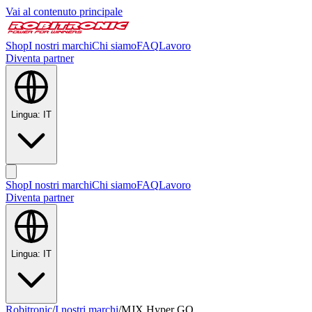
Vai al contenuto principale
Shop
I nostri marchi
Chi siamo
FAQ
Lavoro
Diventa partner
Lingua
:
IT
Shop
I nostri marchi
Chi siamo
FAQ
Lavoro
Diventa partner
Lingua
:
IT
Robitronic
/
I nostri marchi
/
MJX Hyper GO