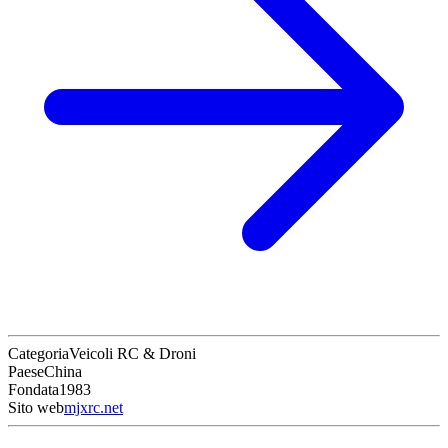
Categoria
Veicoli RC & Droni
Paese
China
Fondata
1983
Sito web
mjxrc.net