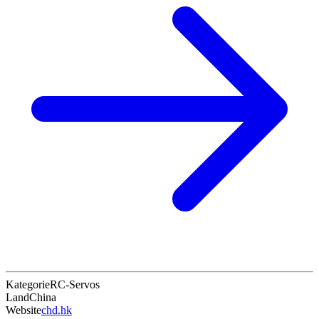
Kategorie
RC-Servos
Land
China
Website
chd.hk