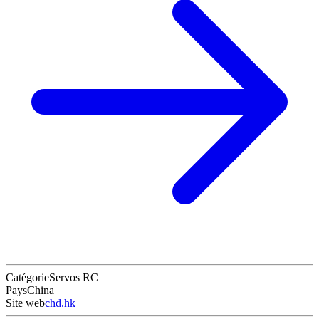
Catégorie
Servos RC
Pays
China
Site web
chd.hk