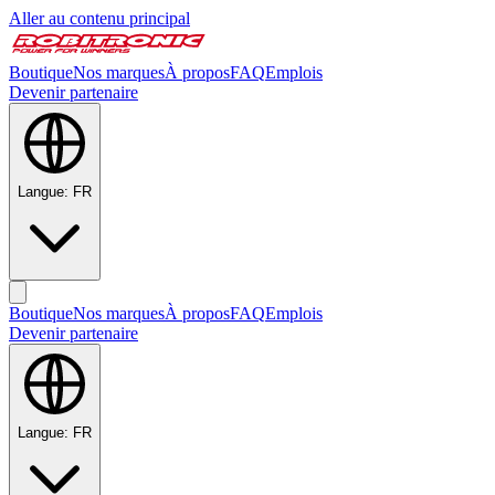
Aller au contenu principal
Boutique
Nos marques
À propos
FAQ
Emplois
Devenir partenaire
Langue
:
FR
Boutique
Nos marques
À propos
FAQ
Emplois
Devenir partenaire
Langue
:
FR