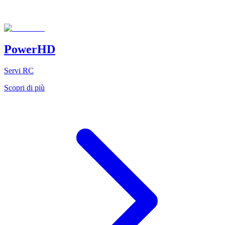
PowerHD
Servi RC
Scopri di più